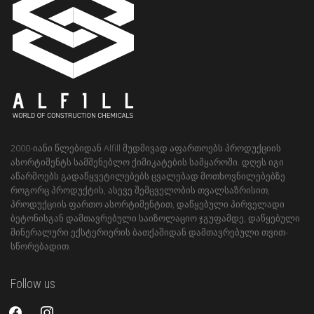
2000-იანი წლებიდან Alfill მუდმივად აფართოებს პროდუქციის
ასორტიმენტს სამშენებლო ქიმიკატების სამყაროში. დღეს იგი
აწარმოებს გადაწყვეტილებებს ცვალებად მოთხოვნილებებზე
როგორც პროდუქტის, ასევე შემცველობის თვალსაზრისით,
პროდუქციის ფართო ასორტიმენტით, დაწყებული პირველადი
ბეტონისგან დამთავრებული საიზოლაციო ჯგუფამდე, დაწყებული
მინერალური ექსტერიერის ბათქაშიდან დამთავრებული თვით-
სწორებადით.
Follow us
facebook
instagram