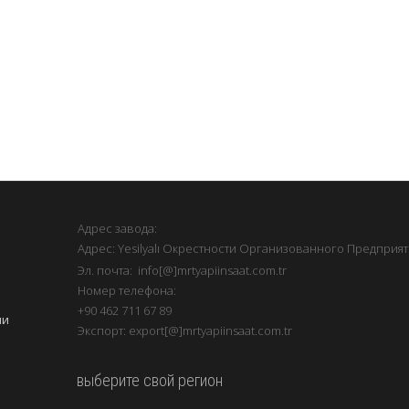
Адрес завода:
Адрес: Yesilyalı Окрестности Организованного Предприяти
Эл. почта: info[@]mrtyapiinsaat.com.tr
Номер телефона:
+90 462 711 67 89
ии
Экспорт: export[@]mrtyapiinsaat.com.tr
выберите свой регион