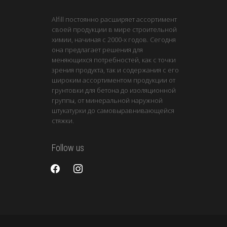
Alfill постоянно расширяет ассортимент
своей продукции в мире строительной
химии, начиная с 2000-х годов. Сегодня
она предлагает решения для
меняющихся потребностей, как с точки
зрения продукта, так и содержания с его
широким ассортиментом продукции от
грунтовки для бетона до изоляционной
группы, от минеральной наружной
штукатурки до самовыравнивающейся
стяжки.
Follow us
facebook
instagram