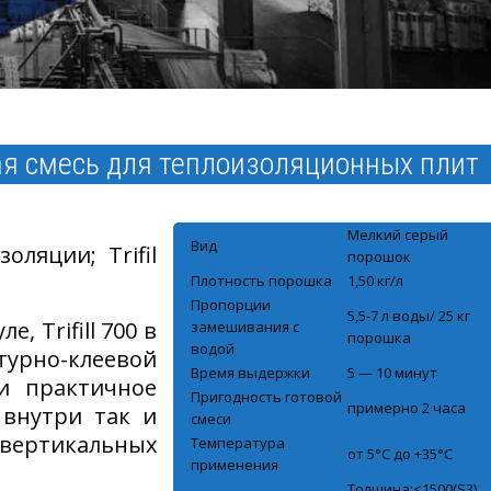
ая смесь для теплоизоляционных плит
Мелкий серый
Вид
ляции; Trifil
порошок
Плотность порошка
1,50 кг/л
Пропорции
5,5-7 л воды/ 25 кг
 Trifill 700 в
замешивания с
порошка
водой
турно-клеевой
Время выдержки
5 — 10 минут
 и практичное
Пригодность готовой
примерно 2 часа
 внутри так и
смеси
ртикальных
Температура
от 5°С до +35°С
применения
Толщина;<1500(S3)