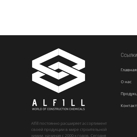
Ссылк
Главная
О нас
Продук
Контакт
Alfill постоянно расширяет ассортимент
своей продукции в мире строительной
химии, начиная с 2000-х годов. Сегодня