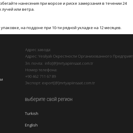
збегайте нанесения при морозе и риске замерзания в течении 24
 лучей или ветра.
упаковке, на поддоне при 10-ти рядной укладке на 12 месяцев.
Адрес завода:
Адрес: Yesilyalı Окрестности Организованного Предприяти
Эл. почта: info[@]mrtyapiinsaat.com.tr
Номер телефона:
+90 462 711 67 89
ии
Экспорт: export[@]mrtyapiinsaat.com.tr
выберите свой регион
Turkish
English