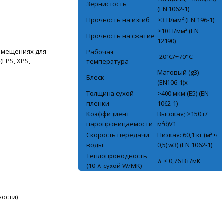
Зернистость
(EN 1062-1)
Прочность на изгиб
>3 Н/мм² (EN 196-1)
>10 Н/мм² (EN
Прочность на сжатие
12190)
омещениях для
Рабочая
-20°C/+70°C
EPS, XPS,
температура
.
Матовый (g3)
Блеск
(EN106-1)x
Толщина сухой
>400 мкм (E5) (EN
пленки
1062-1)
Коэффициент
Высокая; >150 г/
паропроницаемости
м²d)V1
Скорость передачи
Низкая: 60,1 кг (м² ч
воды
0,5) w3) (EN 1062-1)
Теплопроводность
∧ < 0,76 Вт/мК
(10 ∧ сухой W/MK)
ности)