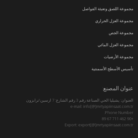
مجموعة اللصق وتعبئة الفواصل
مجموعة العزل الحراري
مجموعة الجص
مجموعة العزل المائي
مجموعة الأرضيات
تأسيس الأسطح الأسمنتية
عنوان المصنع:
العنوان: يشيليا الحي الصناعة رقم 3 رقم الشارع: 7 ارسين\ترابزون
e-mail: info[@]mrtyapiinsaat.com.tr
Phone Number:
+90 462 711 67 89
Export: export[@]mrtyapiinsaat.com.tr