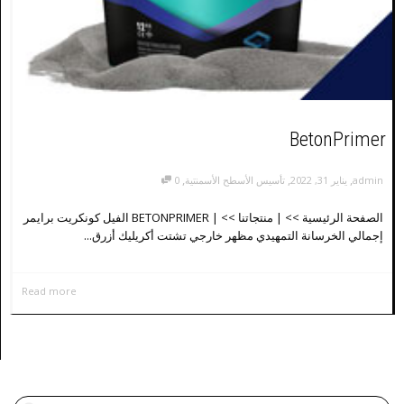
BetonPrimer
,
,
,
admin
يناير 31, 2022
تأسيس الأسطح الأسمنتية
0
الصفحة الرئيسية >> | منتجاتنا >> | BETONPRIMER الفيل كونكريت برايمر
إجمالي الخرسانة التمهيدي مظهر خارجي تشتت أكريليك أزرق...
Read more