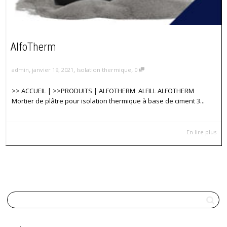
AlfoTherm
,
,
,
admin
janvier 19, 2021
Isolation thermique
0
>> ACCUEIL | >>PRODUITS | ALFOTHERM ALFILL ALFOTHERM
Mortier de plâtre pour isolation thermique à base de ciment 3...
En lire plus