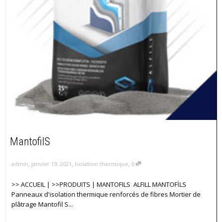
MantofilS
,
,
,
admin
janvier 19, 2021
Isolation thermique
0
>> ACCUEIL | >>PRODUITS | MANTOFILS ALFILL MANTOFİLS
Panneaux d'isolation thermique renforcés de fibres Mortier de
plâtrage Mantofil S...