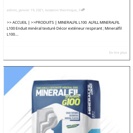
,
,
,
admin
janvier 19, 2021
Isolation thermique
0
>> ACCUEIL | >>PRODUITS | MINERALFIL L100 ALFILL MINERALFIL
L100 Enduit minéral texturé Décor extérieur respirant ; Mineralfil
L100....
En lire plus