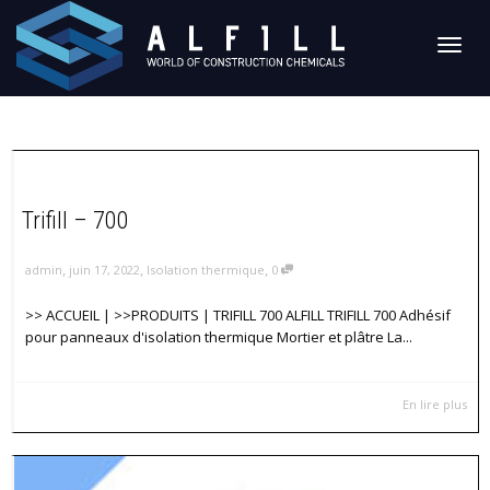
Active
naviga
Trifill – 700
,
,
,
admin
juin 17, 2022
Isolation thermique
0
>> ACCUEIL | >>PRODUITS | TRIFILL 700 ALFILL TRIFILL 700 Adhésif
pour panneaux d'isolation thermique Mortier et plâtre La...
En lire plus