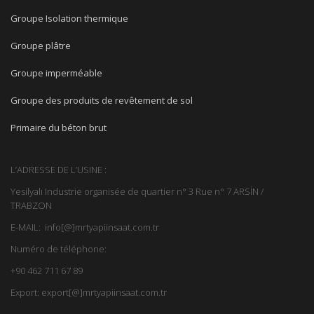
Groupe Isolation thermique
Groupe plâtre
Groupe imperméable
Groupe des produits de revêtement de sol
Primaire du béton brut
L’ADRESSE DE L’USINE :
Yesilyalı Industrie organisée de quartier n° 3 Rue n° 7 ARSİN /
TRABZON
E-MAIL: info[@]mrtyapiinsaat.com.tr
Numéro de téléphone:
+90 462 711 67 89
Export: export[@]mrtyapiinsaat.com.tr