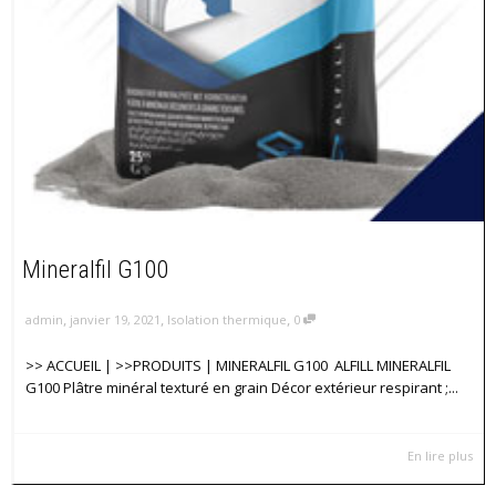
Mineralfil G100
,
,
,
admin
janvier 19, 2021
Isolation thermique
0
>> ACCUEIL | >>PRODUITS | MINERALFIL G100 ALFILL MINERALFIL
G100 Plâtre minéral texturé en grain Décor extérieur respirant ;...
En lire plus