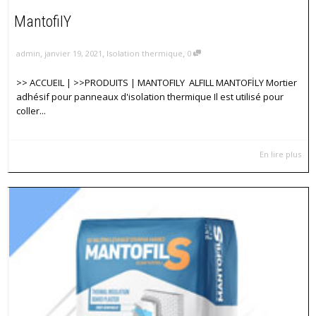
MantofilY
,
,
,
admin
janvier 19, 2021
Isolation thermique
0
>> ACCUEIL | >>PRODUITS | MANTOFILY ALFILL MANTOFİLY Mortier
adhésif pour panneaux d'isolation thermique Il est utilisé pour
coller...
En lire plus