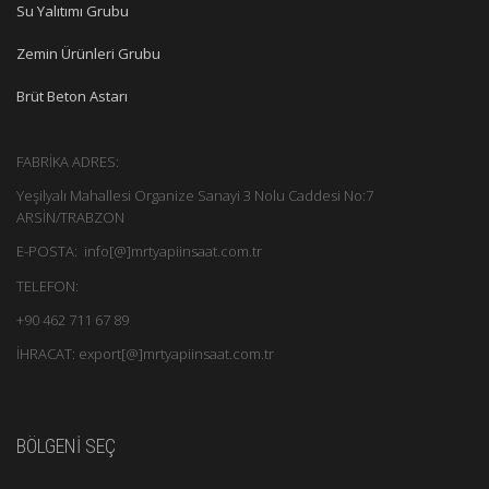
Su Yalıtımı Grubu
Zemin Ürünleri Grubu
Brüt Beton Astarı
FABRİKA ADRES:
Yeşilyalı Mahallesi Organize Sanayi 3 Nolu Caddesi No:7
ARSİN/TRABZON
E-POSTA: info[@]mrtyapiinsaat.com.tr
TELEFON:
+90 462 711 67 89
İHRACAT: export[@]mrtyapiinsaat.com.tr
BÖLGENİ SEÇ