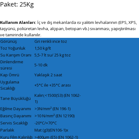
Paket: 25Kg
Kullanım Alanları:
İç ve dış mekanlarda ısı yalıtım levhalarının (EPS, XPS,
taşyünü, poliüretan levha, alçıpan, betopan vb.) sıvanması, yapıştırılması
ve tamirinde kullanılır.
Görünüş
Gri renkli ince toz
Toz Yoğunluk
1,50 kg/lt
Su Karışım Oranı
5,5-7 lt su/ 25 kg toz
Dinlendirme
5-10 dk
süresi
Kap Ömrü
Yaklaşık 2 saat
Uygulama
+5°C ile +35°C arası
Sıcaklığı
Kalın;<1500(S3) (EN 1062-
Tane Büyüklüğü
1)
Eğilme Dayanımı
>3N/mm² (EN 196-1)
Basınç Dayanımı
>10 N/mm² (EN 12190)
Servis Sıcaklığı
-20°C/+70°C
Parlalık
Mat (g3)(EN106-1)x
Kuru Film Kalınlığı
>400μm (E5) (EN 1062-1)