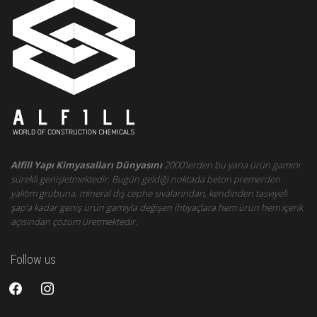
Alfill Yapı Kimyasalları Dünyasını
2000’lerden bu yana ürün gamını
sürekli genişletmektedir. Bugün geldiği noktada beton premerden
yalıtım grubuna, mineral dış cephe sıvalarından, kendinden tasviyeli
şap’a kadar geniş ürün gamıyla değişen ihtiyaçlara hem ürün hem içerik
açısından çözüm üretmektedir.
Follow us
facebook
instagram