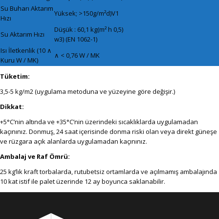
Su Buharı Aktarım
Yüksek; >150g/m²d)V1
Hızı
Düşük : 60,1 kg(m² h 0,5)
Su Aktarım Hızı
w3) (EN 1062-1)
Isı İletkenlik (10 ∧
∧ < 0,76 W / MK
Kuru W / MK)
Tüketim:
3,5-5 kg/m2 (uygulama metoduna ve yüzeyine göre değişir.)
Dikkat:
+5°C’nin altında ve +35°C’nin üzerindeki sıcaklıklarda uygulamadan
kaçınınız. Donmuş, 24 saat içerisinde donma riski olan veya direkt güneşe
ve rüzgara açık alanlarda uygulamadan kaçınınız.
Ambalaj ve Raf Ömrü:
25 kg’lık kraft torbalarda, rutubetsiz ortamlarda ve açılmamış ambalajında
10 kat istif ile palet üzerinde 12 ay boyunca saklanabilir.