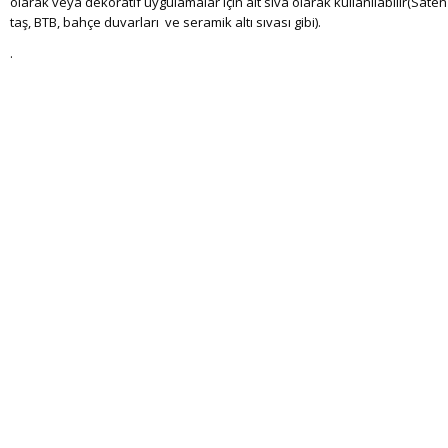
olarak veya dekoratif uygulamalar için alt sıva olarak kullanılabilir(Saten
taş, BTB, bahçe duvarları ve seramik altı sıvası gibi).
.