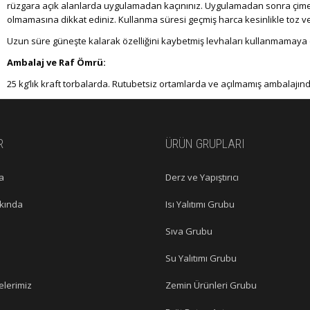
rüzgara açık alanlarda uygulamadan kaçınınız. Uygulamadan sonra çimento
olmamasına dikkat ediniz. Kullanma süresi geçmiş harca kesinlikle toz ve
Uzun süre güneşte kalarak özelliğini kaybetmiş levhaları kullanmamaya d
Ambalaj ve Raf Ömrü:
25 kg’lık kraft torbalarda. Rutubetsiz ortamlarda ve açılmamış ambalajında
R
ÜRÜN GRUPLARI
a
Derz ve Yapıştırıcı
kkında
Isı Yalıtımı Grubu
Sıva Grubu
Su Yalıtımı Grubu
elerimiz
Zemin Ürünleri Grubu