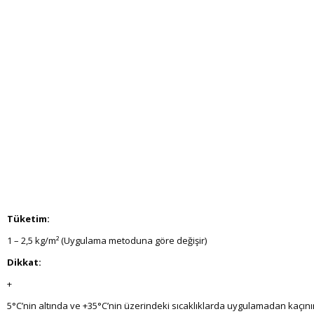
Tüketim:
1 – 2,5 kg/m² (Uygulama metoduna göre değişir)
Dikkat:
+
5°C’nin altında ve +35°C’nin üzerindeki sıcaklıklarda uygulamadan kaçını