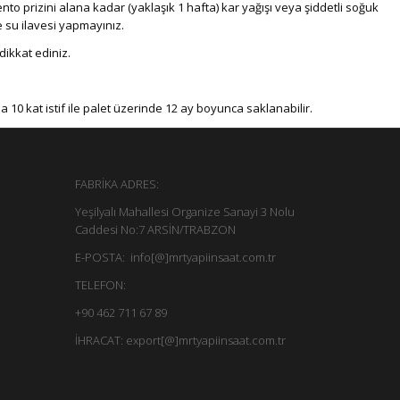
 prizini alana kadar (yaklaşık 1 hafta) kar yağışı veya şiddetli soğuk
 su ilavesi yapmayınız.
ikkat ediniz.
 10 kat istif ile palet üzerinde 12 ay boyunca saklanabilir.
FABRİKA ADRES:
Yeşilyalı Mahallesi Organize Sanayi 3 Nolu
Caddesi No:7 ARSİN/TRABZON
E-POSTA: info[@]mrtyapiinsaat.com.tr
TELEFON:
+90 462 711 67 89
İHRACAT: export[@]mrtyapiinsaat.com.tr