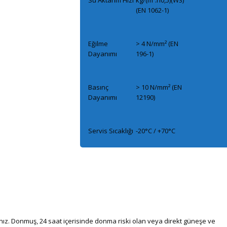
Su Aktarım Hızı
kg/(m².h0,5)(W3)
(EN 1062-1)
Eğilme
> 4 N/mm² (EN
Dayanımı
196-1)
Basınç
> 10 N/mm² (EN
Dayanımı
12190)
Servis Sıcaklığı
-20°C / +70°C
nız. Donmuş, 24 saat içerisinde donma riski olan veya direkt güneşe ve