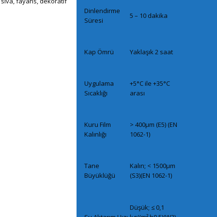
 sıva, fayans, dekoratif
Dinlendirme
5 – 10 dakika
Süresi
Kap Ömrü
Yaklaşık 2 saat
Uygulama
+5°C ile +35°C
Sıcaklığı
arası
Kuru Film
> 400μm (E5) (EN
Kalınlığı
1062-1)
Tane
Kalın; < 1500μm
Büyüklüğü
(S3)(EN 1062-1)
Düşük; ≤ 0,1