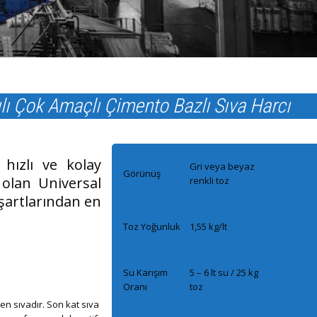
ılı Çok Amaçlı Çimento Bazlı Sıva Harcı
hızlı ve kolay
Gri veya beyaz
Görünüş
 olan Universal
renkli toz
 şartlarından en
Toz Yoğunluk
1,55 kg/lt
Su Karışım
5 – 6 lt su / 25 kg
Oranı
toz
en sıvadır. Son kat sıva