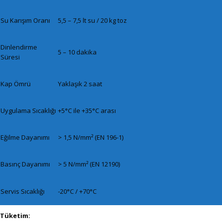
Su Karışım Oranı
5,5 – 7,5 lt su / 20 kg toz
Dinlendirme
5 – 10 dakika
Süresi
Kap Ömrü
Yaklaşık 2 saat
Uygulama Sıcaklığı
+5°C ile +35°C arası
Eğilme Dayanımı
> 1,5 N/mm² (EN 196-1)
Basınç Dayanımı
> 5 N/mm² (EN 12190)
Servis Sıcaklığı
-20°C / +70°C
Tüketim: