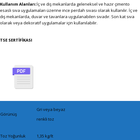
Kullanım Alanları:
İç ve dış mekanlarda geleneksel ve hazır çimento
esaslı sıva uygulamaları üzerine ince perdah sıvası olarak kullanılır. İç ve
dış mekanlarda, duvar ve tavanlara uygulanabilen sıvadır. Son kat sıva
olarak veya dekoratif uygulamalar için kullanılabilir.
TSE SERTİFİKASI
Gri veya beyaz
Görünüş
renkli toz
Toz Yoğunluk
1,35 kg/lt