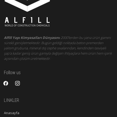
Alfill Yapı Kimyasalları Dünyasını
2000’lerden bu yana ürün gamını
sürekli genişletmektedir. Bugün geldiği noktada beton premerden
yalıtım grubuna, mineral dış cephe sıvalarından, kendinden tasviyeli
şap’a kadar geniş ürün gamıyla değişen ihtiyaçlara hem ürün hem içerik
açısından çözüm üretmektedir.
Follow us
facebook
instagram
LINKLER
Anasayfa