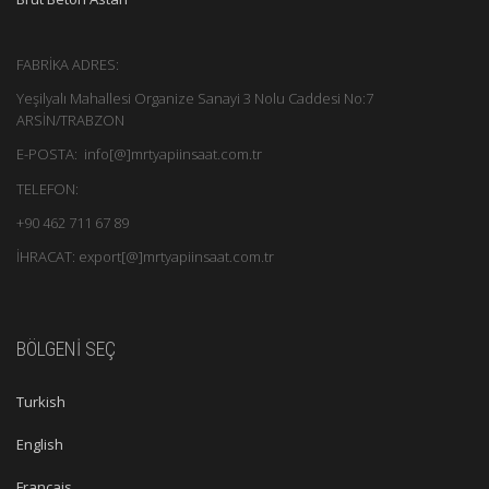
FABRİKA ADRES:
Yeşilyalı Mahallesi Organize Sanayi 3 Nolu Caddesi No:7
ARSİN/TRABZON
E-POSTA: info[@]mrtyapiinsaat.com.tr
TELEFON:
+90 462 711 67 89
İHRACAT: export[@]mrtyapiinsaat.com.tr
BÖLGENİ SEÇ
Turkish
English
Français