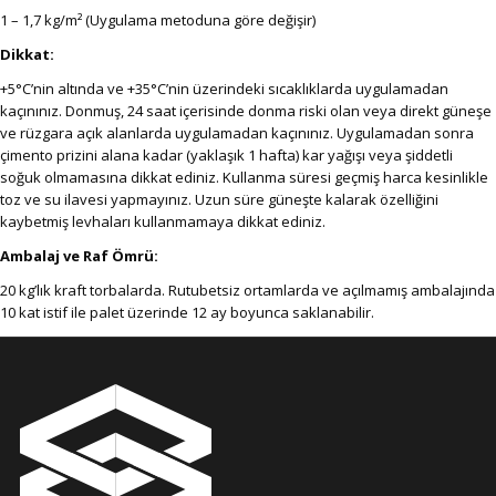
1 – 1,7 kg/m² (Uygulama metoduna göre değişir)
Dikkat:
+5°C’nin altında ve +35°C’nin üzerindeki sıcaklıklarda uygulamadan
kaçınınız. Donmuş, 24 saat içerisinde donma riski olan veya direkt güneşe
ve rüzgara açık alanlarda uygulamadan kaçınınız. Uygulamadan sonra
çimento prizini alana kadar (yaklaşık 1 hafta) kar yağışı veya şiddetli
soğuk olmamasına dikkat ediniz. Kullanma süresi geçmiş harca kesinlikle
toz ve su ilavesi yapmayınız. Uzun süre güneşte kalarak özelliğini
kaybetmiş levhaları kullanmamaya dikkat ediniz.
Ambalaj ve Raf Ömrü:
20 kg’lık kraft torbalarda. Rutubetsiz ortamlarda ve açılmamış ambalajında
10 kat istif ile palet üzerinde 12 ay boyunca saklanabilir.